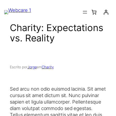
Saltar
para
o
Charity: Expectations
conteúdo
vs. Reality
Escrito por
Jorge
em
Charity
Sed arcu non odio euismod lacinia. Sit amet
cursus sit amet dictum sit. Nunc pulvinar
sapien et ligula ullamcorper. Pellentesque
diam volutpat commodo sed egestas.
Tellus elementum sagittis vitae et leo duis